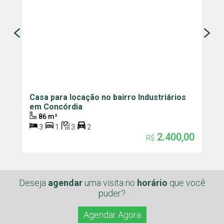
Casa para locação no bairro Industriários
A
em Concórdia
G
86 m²
3
1
3
2
2.400,00
R$
Deseja
agendar
uma visita
no
horário
que você
puder?
Agendar Agora