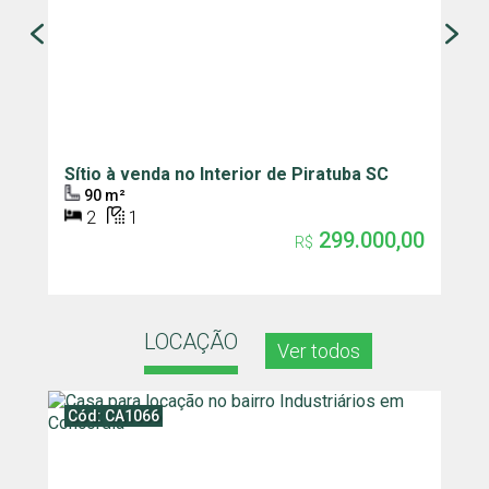
Sítio à venda no Interior de Piratuba SC
C
P
90 m²
2
1
299.000,00
R$
LOCAÇÃO
Ver todos
Cód: CA1066