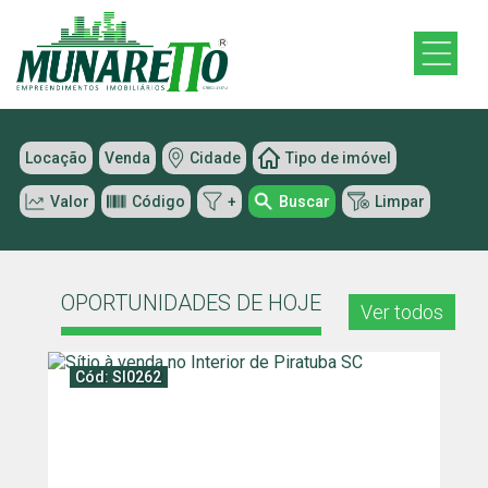
Locação
Venda
Cidade
Tipo de imóvel
Valor
Código
+
Buscar
Limpar
OPORTUNIDADES DE HOJE
Ver todos
Cód: SI0262