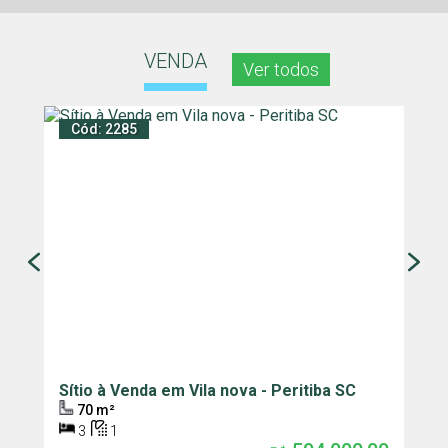
VENDA
Ver todos
Cód: 2285
C
Sítio à Venda em Vila nova - Peritiba SC
T
C
70 m²
3
1