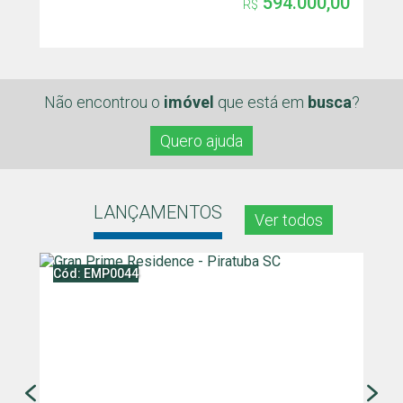
594.000,00
R$
Não encontrou o
imóvel
que
está em
busca
?
Quero ajuda
LANÇAMENTOS
Ver todos
Cód: EMP0044