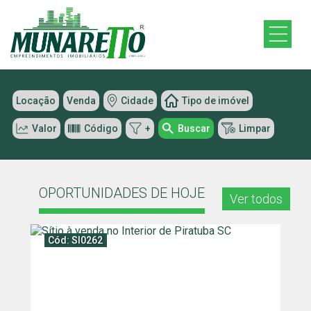
Locação
Venda
Cidade
Tipo de imóvel
Valor
Código
+
Buscar
Limpar
OPORTUNIDADES DE HOJE
Ver todos
Cód: SI0262