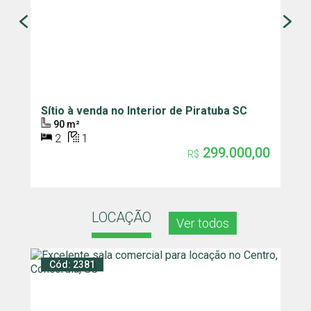
Sítio à venda no Interior de Piratuba SC
Ca
Pi
90 m²
2
1
299.000,00
R$
LOCAÇÃO
Ver todos
Cód: 2381