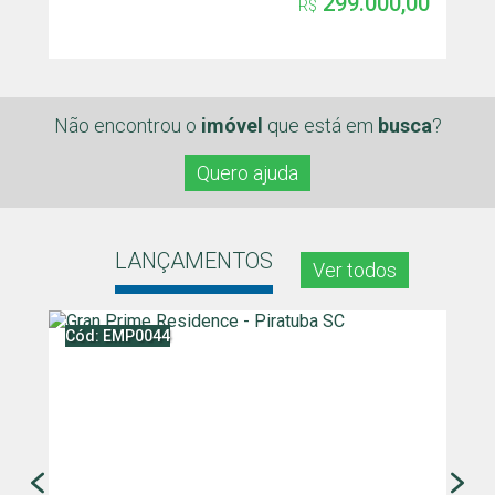
299.000,00
R$
Não encontrou o
imóvel
que
está em
busca
?
Quero ajuda
LANÇAMENTOS
Ver todos
Cód: EMP0044