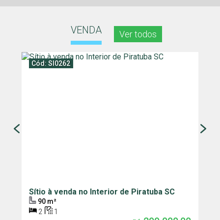
VENDA
Ver todos
Cód: SI0262
Sítio à venda no Interior de Piratuba SC
C
P
90 m²
2
1