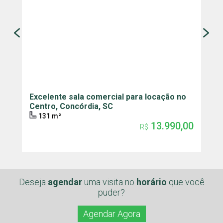
Excelente sala comercial para locação no
A
Centro, Concórdia, SC
l
131 m²
13.990,00
R$
Deseja
agendar
uma visita
no
horário
que você
puder?
Agendar Agora