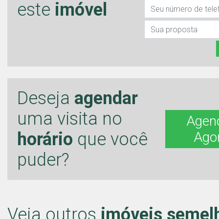
este
imóvel
Deseja
agendar
uma visita no
Agen
horário
que você
Ago
puder?
Veja outros
imóveis semel