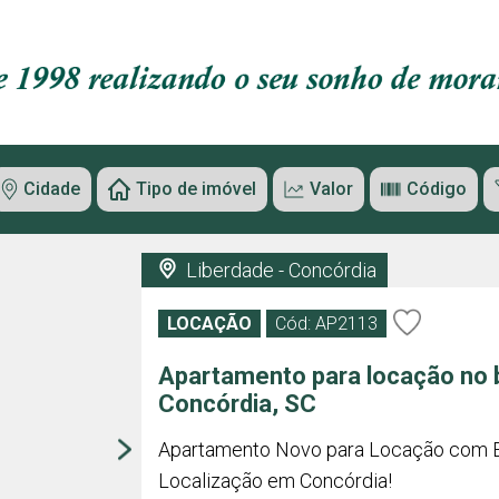
Cidade
Tipo de imóvel
Valor
Código
Liberdade - Concórdia
LOCAÇÃO
Cód: AP2113
Apartamento para locação no b
Concórdia, SC
Apartamento Novo para Locação com 
Localização em Concórdia!