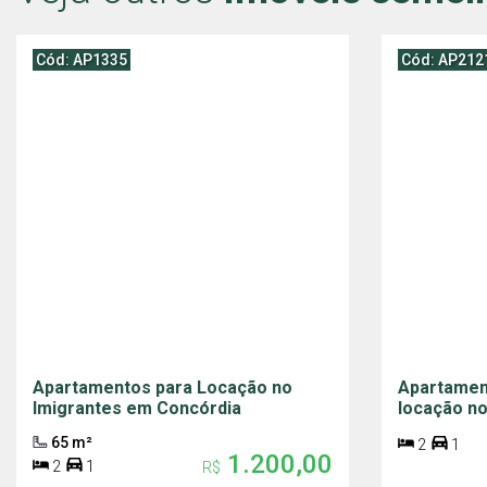
Cód: AP1335
Cód: AP212
Apartamentos para Locação no
Apartamen
Imigrantes em Concórdia
locação no
65 m²
2
1
1.200,00
2
1
R$