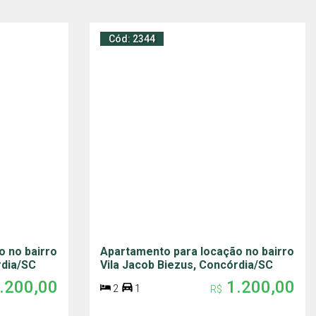
Cód: 2344
o no bairro
Apartamento para locação no bairro
rdia/SC
Vila Jacob Biezus, Concórdia/SC
.200,00
1.200,00
2
1
R$