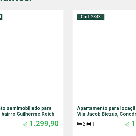
1
Cód: 2343
to semimobiliado para
Apartamento para locaçã
 bairro Guilherme Reich
Vila Jacob Biezus, Concó
1.299,90
1
2
1
R$
R$