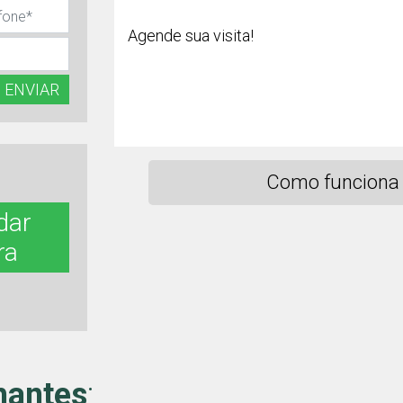
Agende sua visita!
ENVIAR
Como funciona 
dar
ra
hantes
: