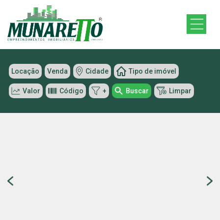
Locação
Venda
Cidade
Tipo de imóvel
Valor
Código
+
Buscar
Limpar