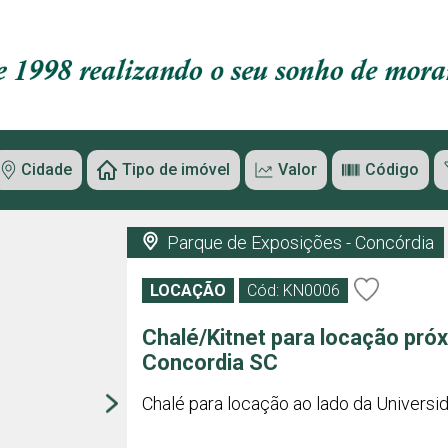
Cidade
Tipo de imóvel
Valor
Código
Parque de Exposições - Concórdia
LOCAÇÃO
Cód: KN0006
Chalé/Kitnet para locação pr
Concordia SC
Chalé para locação ao lado da Universi