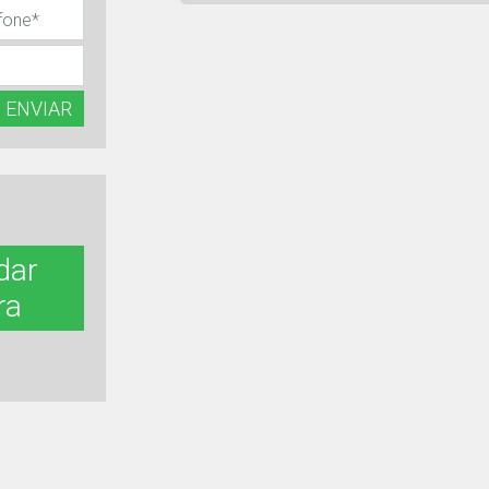
ENVIAR
dar
ra