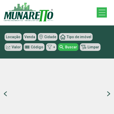
Locação
Venda
Cidade
Tipo de imóvel
Valor
Código
+
Buscar
Limpar