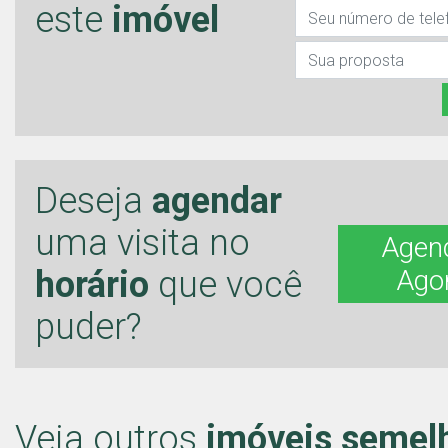
este
imóvel
Deseja
agendar
uma visita no
Agen
horário
que você
Ago
puder?
Veja outros
imóveis semel