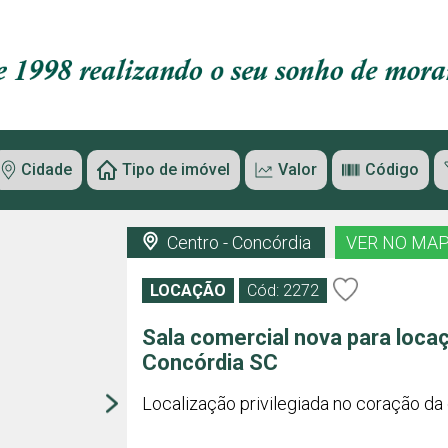
Cidade
Tipo de imóvel
Valor
Código
Centro - Concórdia
VER NO MA
LOCAÇÃO
Cód: 2272
Sala comercial nova para loca
Concórdia SC
Localização privilegiada no coração da