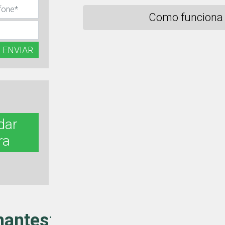
Como funciona 
ENVIAR
dar
ra
hantes
: