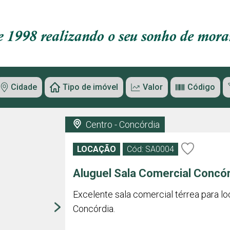
Cidade
Tipo de imóvel
Valor
Código
Centro - Concórdia
LOCAÇÃO
Cód: SA0004
Aluguel Sala Comercial Concó
Excelente sala comercial térrea para l
Concórdia.