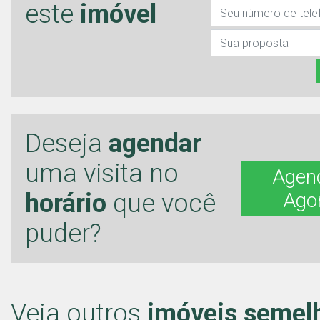
este
imóvel
Deseja
agendar
uma visita no
Agen
horário
que você
Ago
puder?
Veja outros
imóveis semel