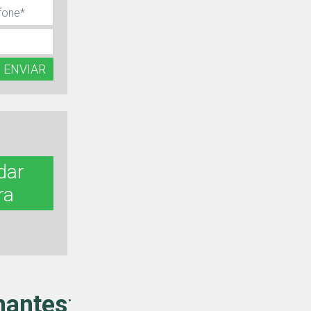
ENVIAR
dar
ra
hantes
: