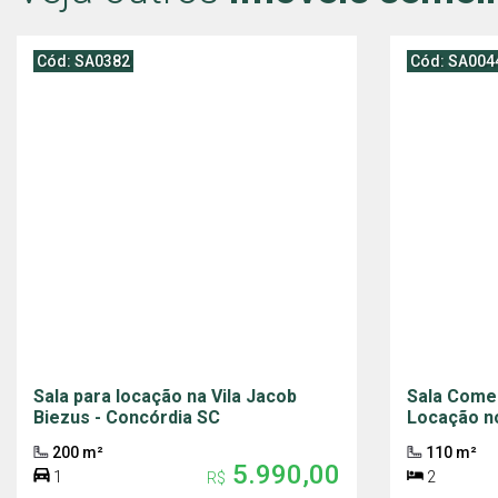
Cód: SA0382
Cód: SA004
Sala para locação na Vila Jacob
Sala Comer
Biezus - Concórdia SC
Locação n
200 m²
110 m²
5.990,00
1
2
R$