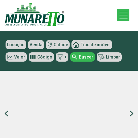
Locação
Venda
Cidade
Tipo de imóvel
Valor
Código
+
Buscar
Limpar