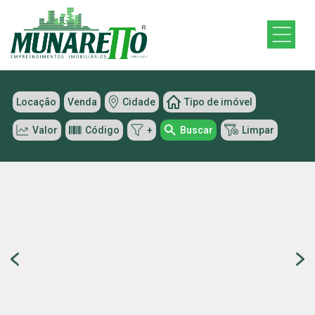
Locação
Venda
Cidade
Tipo de imóvel
Valor
Código
+
Buscar
Limpar