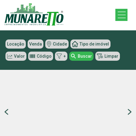
Locação
Venda
Cidade
Tipo de imóvel
Valor
Código
+
Buscar
Limpar