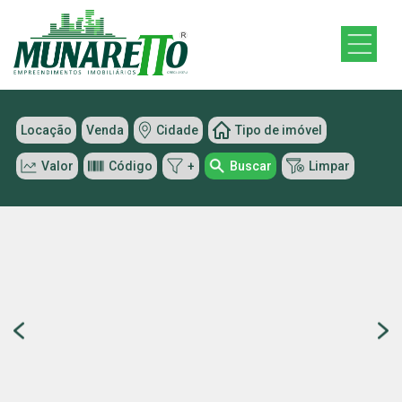
Locação
Venda
Cidade
Tipo de imóvel
Valor
Código
+
Buscar
Limpar