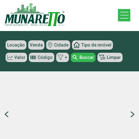
Locação
Venda
Cidade
Tipo de imóvel
Valor
Código
+
Buscar
Limpar