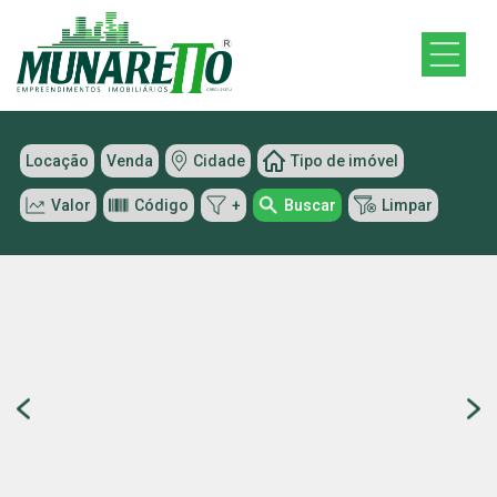
Locação
Venda
Cidade
Tipo de imóvel
Valor
Código
+
Buscar
Limpar