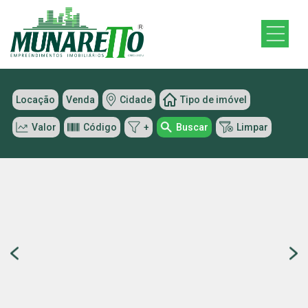
Locação
Venda
Cidade
Tipo de imóvel
Valor
Código
+
Buscar
Limpar