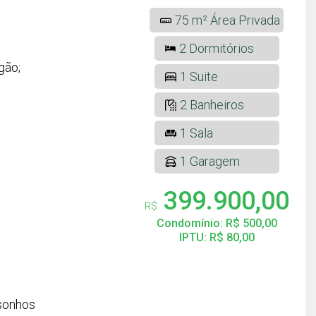
75 m² Área Privada
2 Dormitórios
gão;
1 Suite
2 Banheiros
1 Sala
1 Garagem
399.900,00
R$
Condomínio: R$ 500,00
IPTU: R$ 80,00
#sonhos