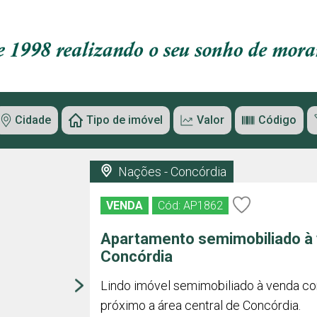
Cidade
Tipo de imóvel
Valor
Código
Nações - Concórdia
VENDA
Cód: AP1862
Apartamento semimobiliado à
Concórdia
Lindo imóvel semimobiliado à venda co
próximo a área central de Concórdia.