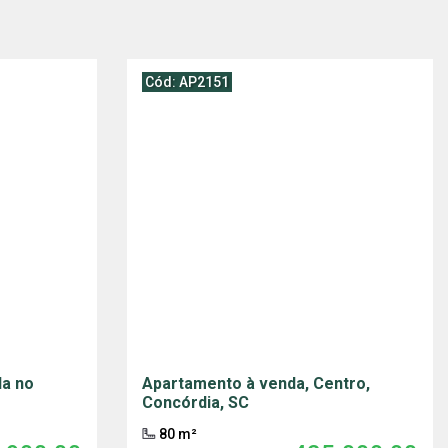
Cód: AP2151
da no
Apartamento à venda, Centro,
Concórdia, SC
80 m²