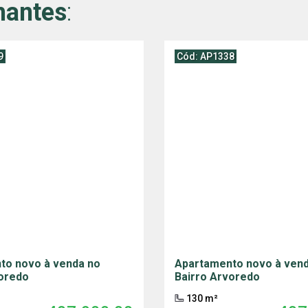
hantes
:
9
Cód: AP1338
to novo à venda no
Apartamento novo à ven
voredo
Bairro Arvoredo
130 m²