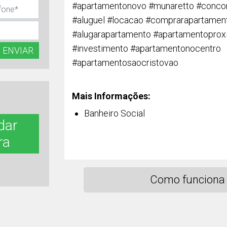
#apartamentonovo #munaretto #concor
#aluguel #locacao #comprarapartamen
#alugarapartamento #apartamentoprox
#investimento #apartamentonocentro
ENVIAR
#apartamentosaocristovao
Mais Informações:
Banheiro Social
dar
ra
Como funciona 