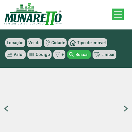
Locação
Venda
Cidade
Tipo de imóvel
Valor
Código
+
Buscar
Limpar