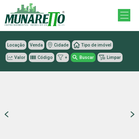
Locação
Venda
Cidade
Tipo de imóvel
Valor
Código
+
Buscar
Limpar