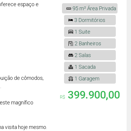
 oferece espaço e
95 m² Área Privada
3 Dormitórios
1 Suite
2 Banheiros
2 Salas
1 Sacada
ibuição de cômodos,
1 Garagem
.
399.900,00
R$
 este magnífico
a visita hoje mesmo.