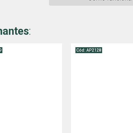
hantes
:
9
Cód: AP2128