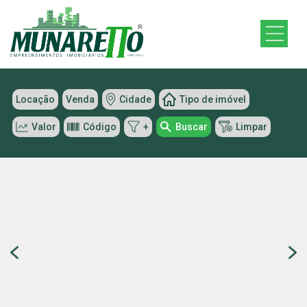
Locação
Venda
Cidade
Tipo de imóvel
Valor
Código
+
Buscar
Limpar