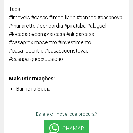
Tags
#imoveis #casas #imobiliaria #sonhos #casanova
#munaretto #concordia #piratuba #aluguel
#locacao #comprarcasa #alugarcasa
#casaproximocentro #investimento
#casanocentro #casasaocristovao
#casaparqueexposicao
Mais Informações:
Banheiro Social
Este é o imóvel que procura?
CHAMAR