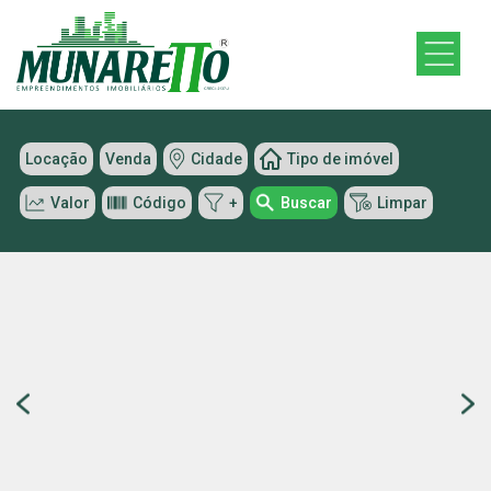
Locação
Venda
Cidade
Tipo de imóvel
Valor
Código
+
Buscar
Limpar