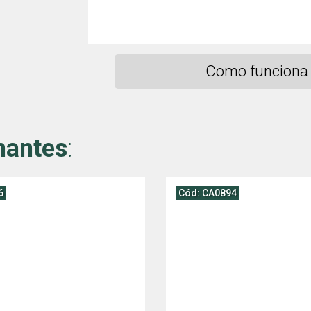
Como funciona 
hantes
:
6
Cód: CA0894