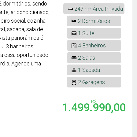
2 dormitórios, sendo
247 m² Área Privada
nte, ar condicionado,
eiro social, cozinha
2 Dormitórios
al, sacada, sala de
1 Suite
 vista panorâmica é
4 Banheiros
i 3 banheiros
ca essa oportunidade
2 Salas
órdia. Agende uma
1 Sacada
2 Garagens
R$
1.499.990,00