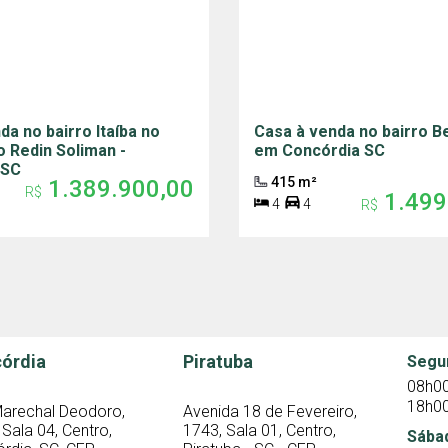
da no bairro Itaíba no
Casa à venda no bairro Be
 Redin Soliman -
em Concórdia SC
 SC
415 m²
1.389.900,00
R$
1.499
4
4
R$
órdia
Piratuba
Segu
08h00
18h0
arechal Deodoro,
Avenida 18 de Fevereiro,
 Sala 04, Centro,
1743, Sala 01, Centro,
Sába