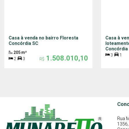
Casa à venda no bairro Floresta
Casa à ven
Concórdia SC
loteamento
Concórdia
205 m²
3
1
1.508.010,10
2
3
R$
Conc
Rua M
1356,