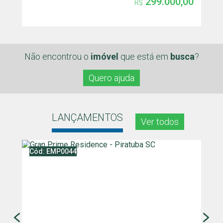
299.000,00
R$
Não encontrou o
imóvel
que
está em
busca
?
Quero ajuda
LANÇAMENTOS
Ver todos
Cód: EMP0044