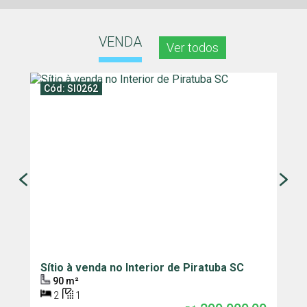
VENDA
Ver todos
Cód: SI0262
Sítio à venda no Interior de Piratuba SC
C
P
90 m²
2
1