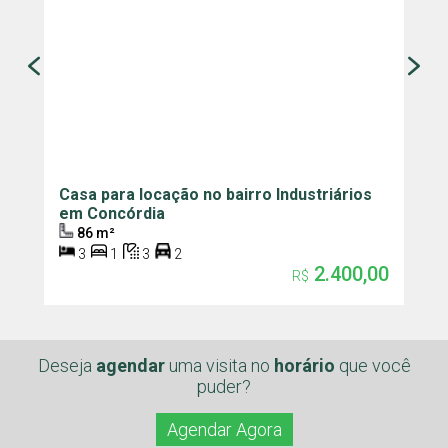
Casa para locação no bairro Industriários
E
em Concórdia
C
86 m²
3
1
3
2
2.400,00
R$
Deseja
agendar
uma visita
no
horário
que você
puder?
Agendar Agora