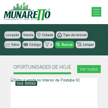
Locação
Venda
Cidade
Tipo de imóvel
Valor
Código
+
Buscar
Limpar
OPORTUNIDADES DE HOJE
Ver todos
Cód: SI0262