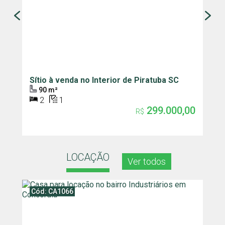
Sítio à venda no Interior de Piratuba SC
C
P
90 m²
2
1
299.000,00
R$
LOCAÇÃO
Ver todos
Cód: CA1066