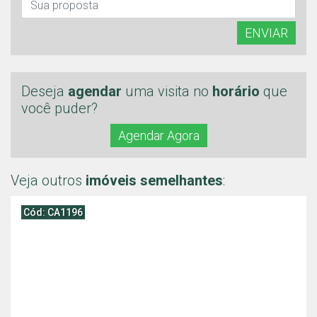
ENVIAR
Deseja
agendar
uma visita no
horário
que
você puder?
Agendar Agora
Veja outros
imóveis semelhantes
:
Cód: CA1196