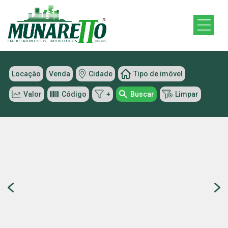
Locação
Venda
Cidade
Tipo de imóvel
Valor
Código
+
Buscar
Limpar