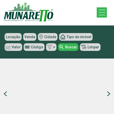
Locação
Venda
Cidade
Tipo de imóvel
Valor
Código
+
Buscar
Limpar