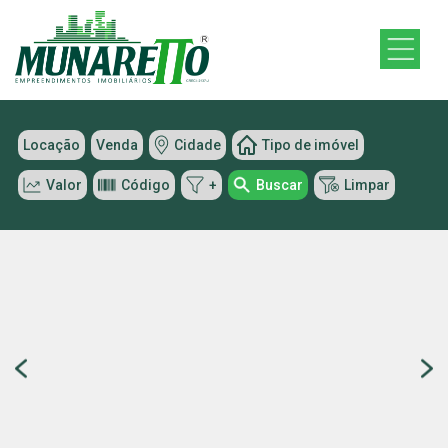
Locação
Venda
Cidade
Tipo de imóvel
Valor
Código
+
Buscar
Limpar