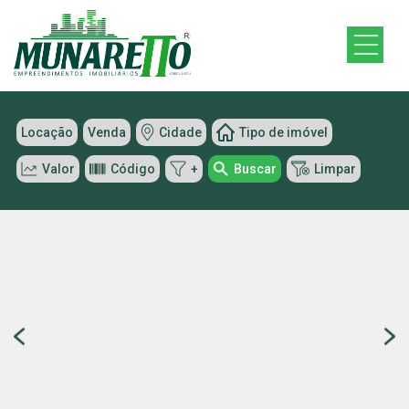
Locação
Venda
Cidade
Tipo de imóvel
Valor
Código
+
Buscar
Limpar