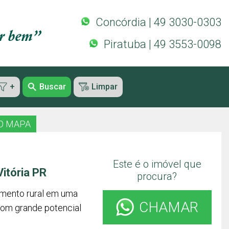
Concórdia | 49 3030-0303
Piratuba | 49 3553-0098
+
Buscar
Limpar
O MAPA
Este é o imóvel que
itória PR
procura?
imento rural em uma
CHAMAR
 com grande potencial