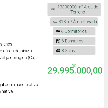
13300000 m² Àrea do
Terreno
313 m² Área Privada
6 Dormitórios
6 Banheiros
os anos
3 Salas
ex-área de pinus)
l já corrigido (Ca,
R$
29.995.000,00
gal com manejo ativo
 nativa