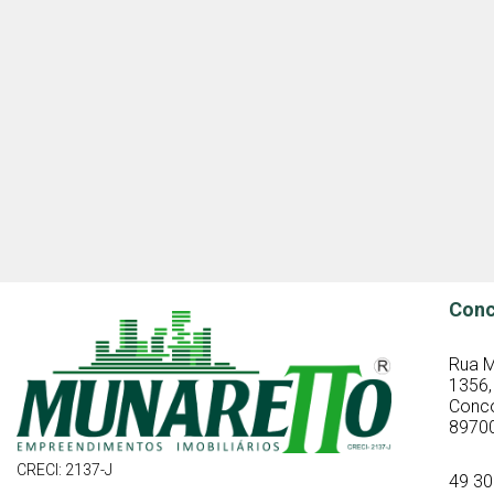
Conc
Rua M
1356,
Concó
8970
CRECI: 2137-J
49 3