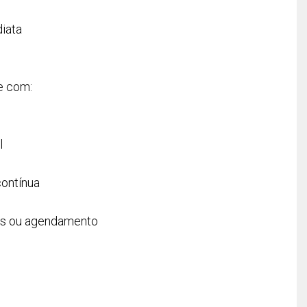
iata
e com:
l
contínua
es ou agendamento