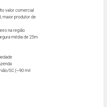
lto valor comercial
, maior produtor de
eiro na região
largura média de 25m
riedade
fazenda
nião/SC (~90 mil