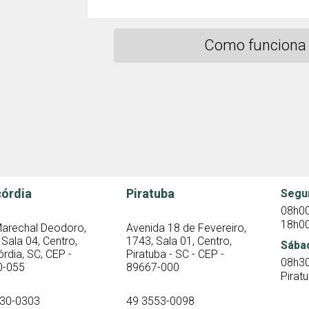
Como funciona 
órdia
Piratuba
Segu
08h00
18h0
arechal Deodoro,
Avenida 18 de Fevereiro,
 Sala 04, Centro,
1743, Sala 01, Centro,
Sába
rdia, SC, CEP -
Piratuba - SC - CEP -
08h30
0-055
89667-000
Pirat
030-0303
49 3553-0098