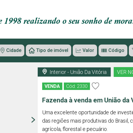
Cidade
Tipo de imóvel
Valor
Código
Interior - União Da Vitória
VER N
VENDA
Cód: 2330
Fazenda à venda em União da V
Uma excelente oportunidade de invest
das regiões mais produtivas do Brasil,
agrícola, florestal e pecuário.