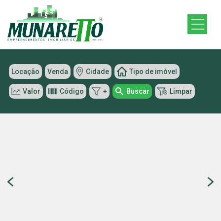
Locação
Venda
Cidade
Tipo de imóvel
Valor
Código
+
Buscar
Limpar