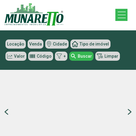
Locação
Venda
Cidade
Tipo de imóvel
Valor
Código
+
Buscar
Limpar