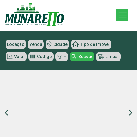
Locação
Venda
Cidade
Tipo de imóvel
Valor
Código
+
Buscar
Limpar