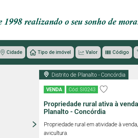
Cidade
Tipo de imóvel
Valor
Código
Distrito de Planalto - Concórdia
VENDA
Cód: SI0243
Propriedade rural ativa à venda
Planalto - Concórdia
Propriedade rural em atividade à venda
avicultura.