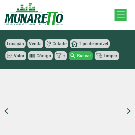
Locação
Venda
Cidade
Tipo de imóvel
Valor
Código
+
Buscar
Limpar