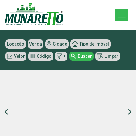
Locação
Venda
Cidade
Tipo de imóvel
Valor
Código
+
Buscar
Limpar