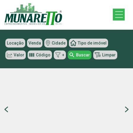
Locação
Venda
Cidade
Tipo de imóvel
Valor
Código
+
Buscar
Limpar