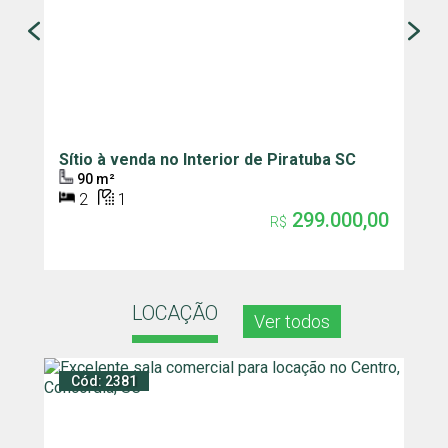
Sítio à venda no Interior de Piratuba SC
C
P
90 m²
2
1
299.000,00
R$
LOCAÇÃO
Ver todos
Cód: 2381