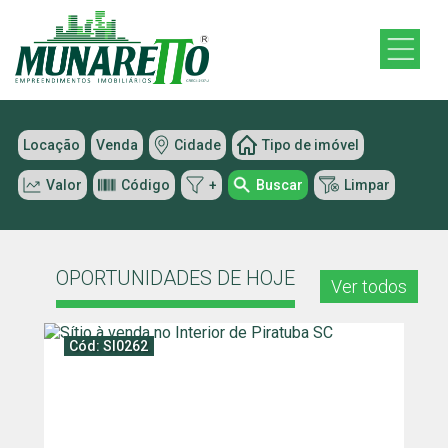
Locação
Venda
Cidade
Tipo de imóvel
Valor
Código
+
Buscar
Limpar
OPORTUNIDADES DE HOJE
Ver todos
Cód: SI0262