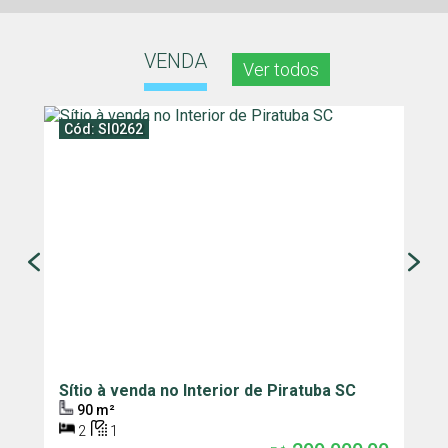
VENDA
Ver todos
Cód: SI0262
Sítio à venda no Interior de Piratuba SC
C
P
90 m²
2
1