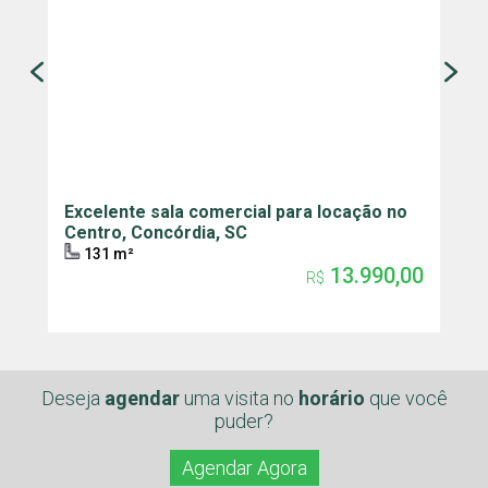
Excelente sala comercial para locação no
A
Centro, Concórdia, SC
l
131 m²
13.990,00
R$
Deseja
agendar
uma visita
no
horário
que você
puder?
Agendar Agora