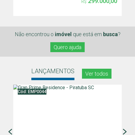
299.000,00
R$
Não encontrou o
imóvel
que
está em
busca
?
Quero ajuda
LANÇAMENTOS
Ver todos
Cód: EMP0044