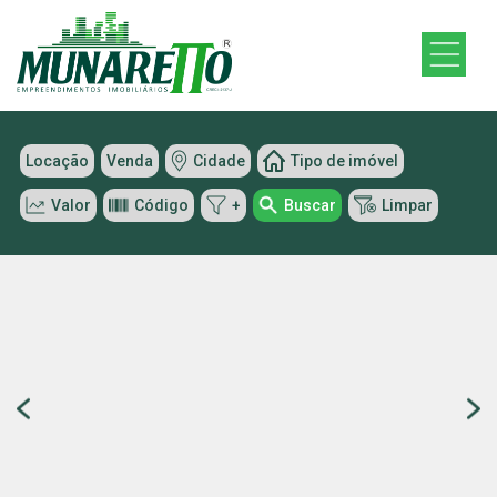
Locação
Venda
Cidade
Tipo de imóvel
Valor
Código
+
Buscar
Limpar