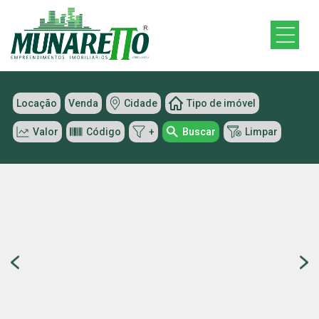
Locação
Venda
Cidade
Tipo de imóvel
Valor
Código
+
Buscar
Limpar