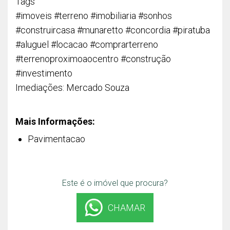
Tags
#imoveis #terreno #imobiliaria #sonhos
#construircasa #munaretto #concordia #piratuba
#aluguel #locacao #comprarterreno
#terrenoproximoaocentro #construção
#investimento
Imediações: Mercado Souza
Mais Informações:
Pavimentacao
Este é o imóvel que procura?
CHAMAR