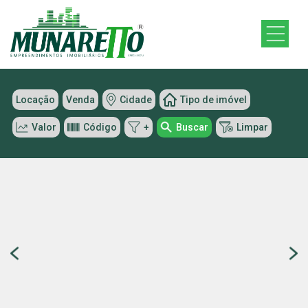
Locação
Venda
Cidade
Tipo de imóvel
Valor
Código
+
Buscar
Limpar