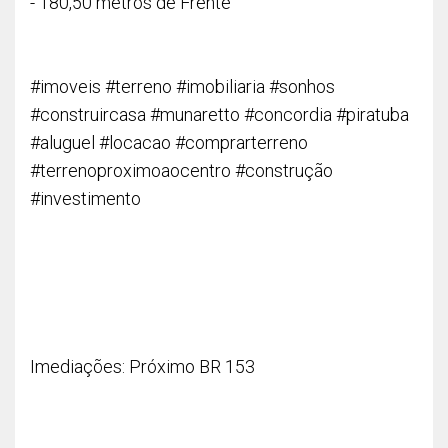
- 180,50 metros de Frente
#imoveis #terreno #imobiliaria #sonhos
#construircasa #munaretto #concordia #piratuba
#aluguel #locacao #comprarterreno
#terrenoproximoaocentro #construção
#investimento
Imediações: Próximo BR 153