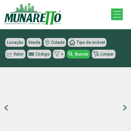
Locação
Venda
Cidade
Tipo de imóvel
Valor
Código
+
Buscar
Limpar