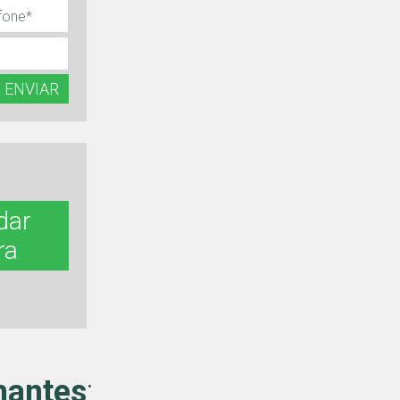
ENVIAR
dar
ra
hantes
: