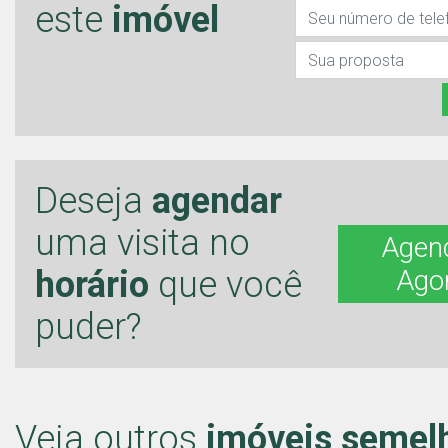
este
imóvel
Deseja
agendar
uma visita no
Agen
horário
que você
Ago
puder?
Veja outros
imóveis semel