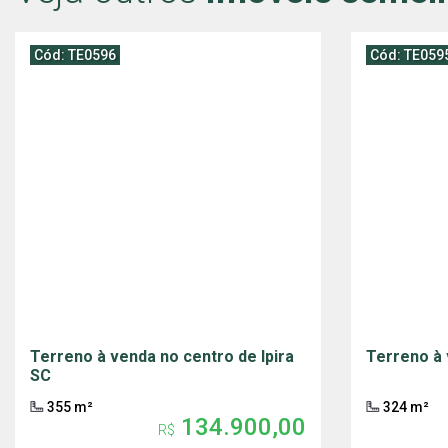
Cód: TE0596
Cód: TE059
Terreno à venda no centro de Ipira
Terreno à 
SC
355 m²
324 m²
134.900,00
R$