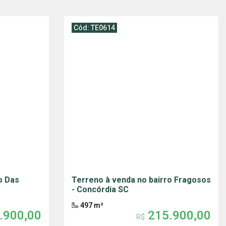
Cód: TE0614
o Das
Terreno à venda no bairro Fragosos
- Concórdia SC
497 m²
.900,00
215.900,00
R$