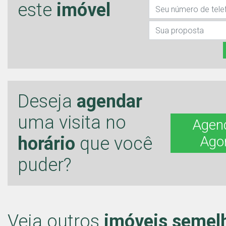
este
imóvel
Deseja
agendar
uma visita no
Agen
horário
que você
Ago
puder?
Veja outros
imóveis semel