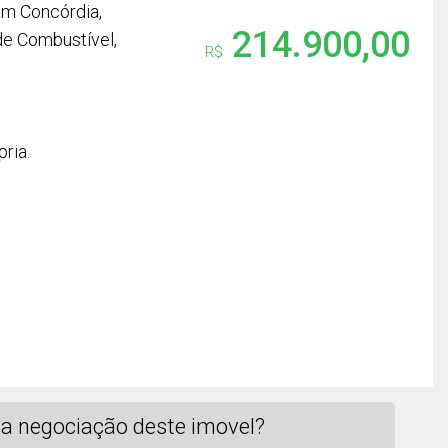
em Concórdia,
214.900,00
de Combustível,
R$
ria.
a negociação deste imovel?