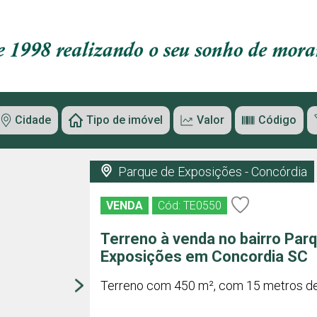
Cidade
Tipo de imóvel
Valor
Código
Parque de Exposições - Concórdia
VENDA
Cód: TE0550
Terreno à venda no bairro Par
Exposições em Concordia SC
Terreno com 450 m², com 15 metros de