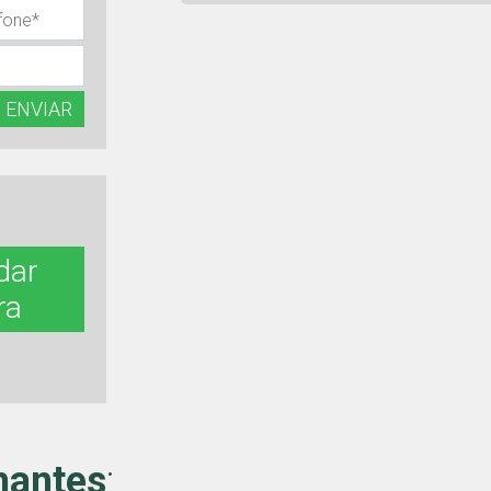
ENVIAR
dar
ra
hantes
: