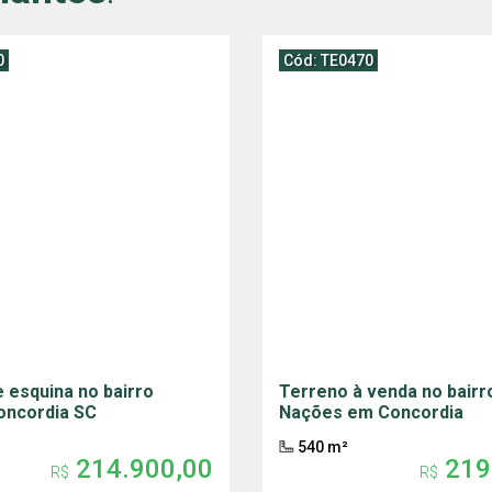
0
Cód: TE0470
 esquina no bairro
Terreno à venda no bairr
Concordia SC
Nações em Concordia
540 m²
214.900,00
219
R$
R$