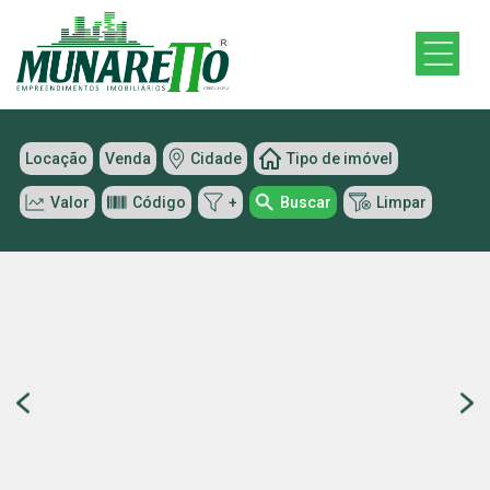
Locação
Venda
Cidade
Tipo de imóvel
Valor
Código
+
Buscar
Limpar