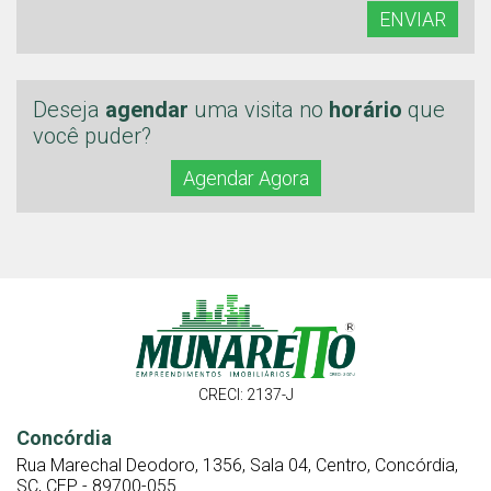
ENVIAR
Deseja
agendar
uma visita no
horário
que
você puder?
Agendar Agora
CRECI: 2137-J
Concórdia
Rua Marechal Deodoro, 1356, Sala 04, Centro, Concórdia,
SC, CEP - 89700-055