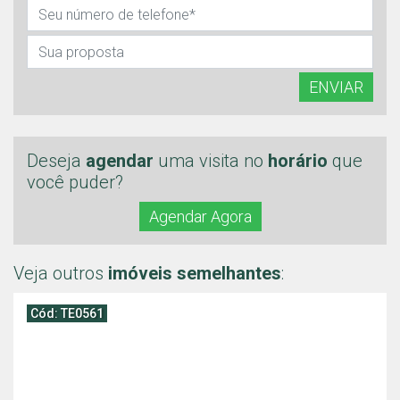
ENVIAR
Deseja
agendar
uma visita no
horário
que
você puder?
Agendar Agora
Veja outros
imóveis semelhantes
:
Cód: TE0561