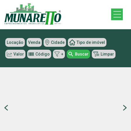
Locação
Venda
Cidade
Tipo de imóvel
Valor
Código
+
Buscar
Limpar