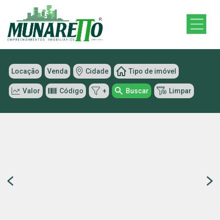
Locação
Venda
Cidade
Tipo de imóvel
Valor
Código
+
Buscar
Limpar