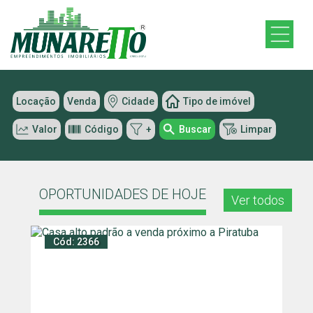
Locação
Venda
Cidade
Tipo de imóvel
Valor
Código
+
Buscar
Limpar
OPORTUNIDADES DE HOJE
Ver todos
Cód: 2366