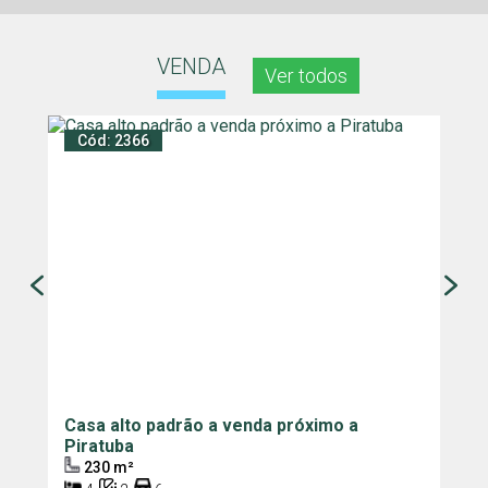
VENDA
Ver todos
Cód: 2366
C
Casa alto padrão a venda próximo a
A
Piratuba
C
230 m²