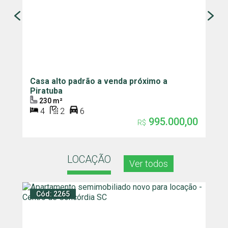
Casa alto padrão a venda próximo a
S
Piratuba
d
230 m²
4
2
6
995.000,00
R$
LOCAÇÃO
Ver todos
Cód: 2265
C