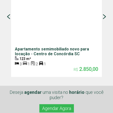
Apartamento semimobiliado novo para
P
locação - Centro de Concórdia SC
C
123 m²
3
1
2
1
2.850,00
R$
Deseja
agendar
uma visita
no
horário
que você
puder?
Agendar Agora