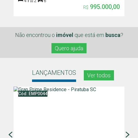
4
2
6
995.000,00
R$
Não encontrou o
imóvel
que
está em
busca
?
Quero ajuda
LANÇAMENTOS
Ver todos
Cód: EMP0044