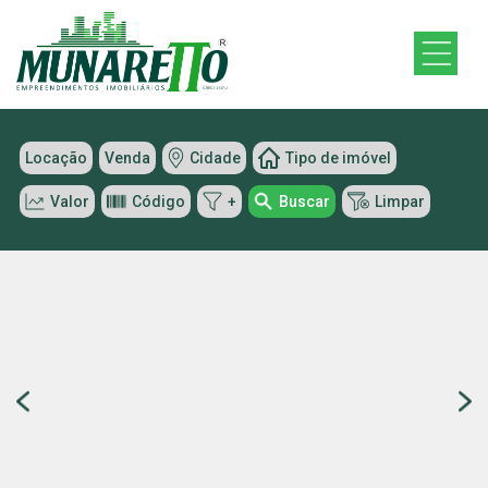
Locação
Venda
Cidade
Tipo de imóvel
Valor
Código
+
Buscar
Limpar